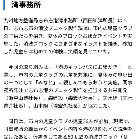
湾事務所
九州地方整備局志布志港湾事務所（西田知洋所長）は５
日、志布志市の消波ブロック製作現場に市内の児童クラブ
の子供たちを招き、夏休みブロックお絵かきイベントを実
施した。消波ブロックにさまざまなイラストを描き、参加
した児童らは初めての体験に笑顔を見せていた。
今回の取り組みは、「港のキャンパスにお絵かき！」と
題し、市内の児童クラブの児童を対象に、夏休みの思い出
の一つとして「みなと」に親しんでもらおうと実施。同事
務所発注で志布志港のブロック製作を担当する共栄開発
（瀬戸山博社長）、森建設（森義大社長）、天水組（天水
啓介社長）、山本組（堤宏久社長）が協力した。
同日は、市内の児童クラブの児童26人が参加。現場で、
同事務所の職員からイベント内容や港の役割などの説明を
受けたあと、仮置きしてある50ｔ型の消波ブロック（８