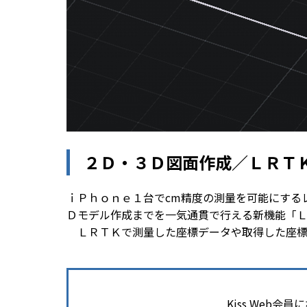
２Ｄ・３Ｄ図面作成／ＬＲＴ
ｉＰｈｏｎｅ１台でcm精度の測量を可能にする
Ｄモデル作成までを一気通貫で行える新機能「
ＬＲＴＫで測量した座標データや取得した座標付
Kiss Web