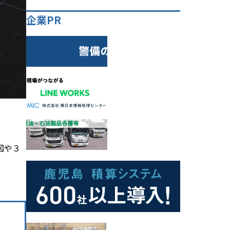
企業PR
図や３