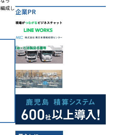
となっ
を編成し
企業PR