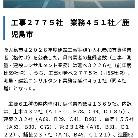
工事２７７５社 業務４５１社／鹿
児島市
鹿児島市は２０２６年度建設工事等競争入札参加有資格業
者（格付け）を公表した。県内業者の登録者数（工事、測
量・建設コンサルタント業務）は延べ３２２６社（前年度
比59社増）。うち、工事が延べ２７７５社（同55社増）、
測量・建設コンサルタント業務は延べ４５１社（同４社
増）となった。
主要６工種の県内格付け延べ業者数は１３６９社。内訳
は、土木４３２社（Ａ１３０、Ｂ78、Ｃ39、Ｄ１８５）、
建築２３２社（Ａ69、Ｂ29、Ｃ41、Ｄ93）、電気１５５社
（Ａ53、Ｂ30、Ｃ72）、管２３１社（Ａ78、Ｂ31、Ｃ１
２２）、舗装２３７社（Ａ71、Ｂ45、Ｃ１２１）、造園82