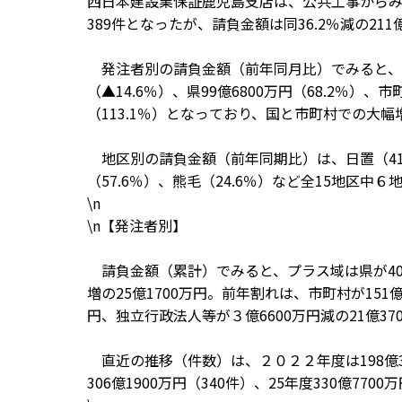
西日本建設業保証鹿児島支店は、公共工事から
389件となったが、請負金額は同36.2％減の211
発注者別の請負金額（前年同月比）でみると、国23
（▲14.6％）、県99億6800万円（68.2％）、
（113.1％）となっており、国と市町村での大
地区別の請負金額（前年同期比）は、日置（419.
（57.6％）、熊毛（24.6％）など全15地区中
\n
\n【発注者別】
請負金額（累計）でみると、プラス域は県が40億4
増の25億1700万円。前年割れは、市町村が151億4
円、独立行政法人等が３億6600万円減の21億3
直近の推移（件数）は、２０２２年度は198億390
306億1900万円（340件）、25年度330億770