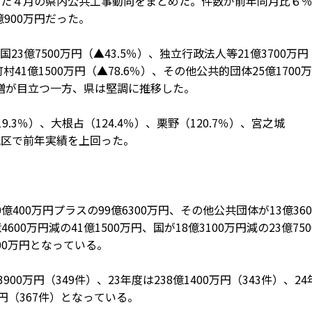
みた４月の県内公共工事動向をまとめた。件数が前年同月比６
億900万円だった。
億7500万円（▲43.5％）、独立行政法人等21億3700万円
市町村41億1500万円（▲78.6％）、その他公共的団体25億1700
幅増が目立つ一方、県は堅調に推移した。
3％）、大根占（124.4％）、栗野（120.7％）、宮之城
６地区で前年実績を上回った。
00万円プラスの99億6300万円、その他公共団体が13億360
600万円減の41億1500万円、国が18億3100万円減の23億750
700万円となっている。
0万円（349件）、23年度は238億1400万円（343件）、24
0万円（367件）となっている。