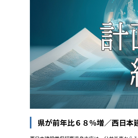
県が前年比６８％増／西日本