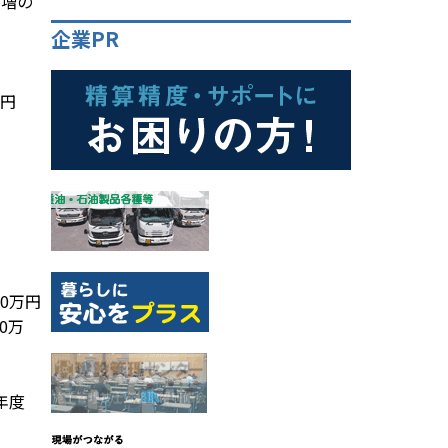
％増の
企業PR
万円
0万円
0万
年度