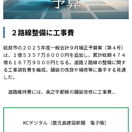
２路線整備に工事費
姶良市の２０２５年度一般会計９月補正予算案（第４号）
は、１億５３５７万８０００円を追加し、累計総額４７４
億６１８７万９０００円となる。道路２路線の整備に関す
る工事請負費を編成。舗装の改良や補修等に着手する見通
しだ。
道路維持費には、奥之宇都線の舗装改修に工事費...
KCデジタル（鹿児島建設新聞 電子版）