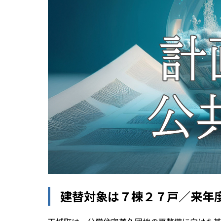
建替対象は７棟２７戸／来年