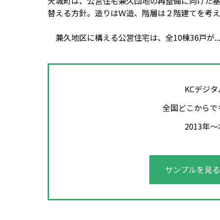
天城町は、公営住宅兼久団地の再整備に向けた基
替える方針。造りはＷ造、階層は２階建てを考
兼久地区に構える公営住宅は、全10棟36戸が..
KCデジ
全国どこからで
2013
サンプルを見る