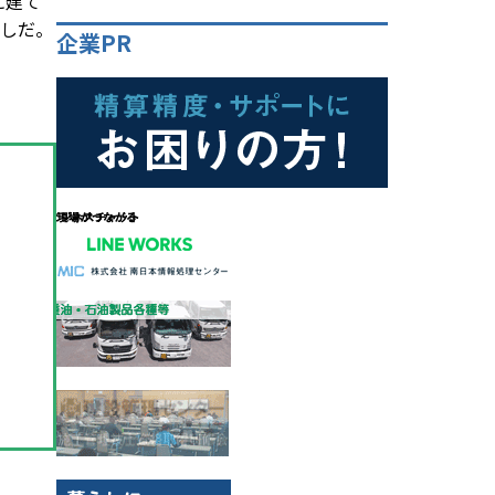
に建て
通しだ。
企業PR