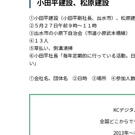
小田平建設、松原建設
①小田平建設（小田平剛社長、出水市）、松原
②５月２７日午前９時～１１時
③出水市の小原下自治会（市道小原武本橋線）
④１３人
⑤草払い、側溝清掃
⑥小田平社長「毎年定期的に行っている活動。
い」
①会社名、団体名 ②日時 ③場所 ④参加人
KCデジ
全国どこからで
2013