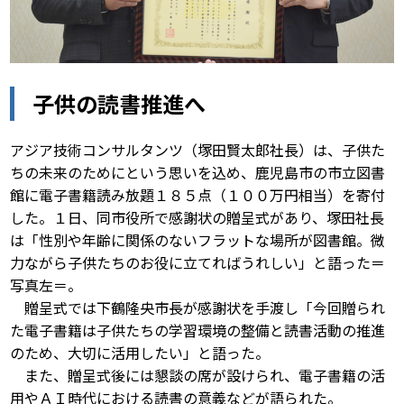
子供の読書推進へ
アジア技術コンサルタンツ（塚田賢太郎社長）は、子供た
ちの未来のためにという思いを込め、鹿児島市の市立図書
館に電子書籍読み放題１８５点（１００万円相当）を寄付
した。１日、同市役所で感謝状の贈呈式があり、塚田社長
は「性別や年齢に関係のないフラットな場所が図書館。微
力ながら子供たちのお役に立てればうれしい」と語った＝
写真左＝。
贈呈式では下鶴隆央市長が感謝状を手渡し「今回贈られ
た電子書籍は子供たちの学習環境の整備と読書活動の推進
のため、大切に活用したい」と語った。
また、贈呈式後には懇談の席が設けられ、電子書籍の活
用やＡＩ時代における読書の意義などが語られた。