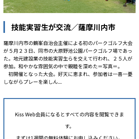
技能実習生が交流／薩摩川内市
薩摩川内市の鶴峯自治会主催による初のパークゴルフ大会
が５月２３日、同市の大原野池公園パークゴルフ場であっ
た。地元建設業の技能実習生らを交えて行われ、２５人が
参加。和やかな雰囲気の中で親睦を深めた＝写真＝。
初開催となった大会。好天に恵まれ、参加者は一喜一憂
しながらプレーを楽しん...
Kiss Web会員になるとすべての内容を閲覧できま
す。
まずは1週間の無料体験にお申し込みください。