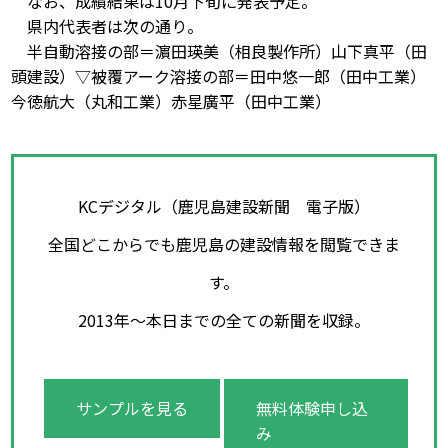
なお、成績結果は10月下旬に発表予定。
県内代表者は次の通り。
半自動溶接の部＝濵田瑛美（相良製作所）山下真平（田
頭建設）▽被覆アーク溶接の部＝田中悠一郎（田中工業）
今徳航大（丸和工業）赤星廣平（田中工業）
KCデジタル（鹿児島建設新聞 電子版）
全国どこからでも鹿児島の建設情報を閲覧できま
す。
2013年～本日までの全ての新聞を収録。
サンプルを見る
無料体験申し込
み