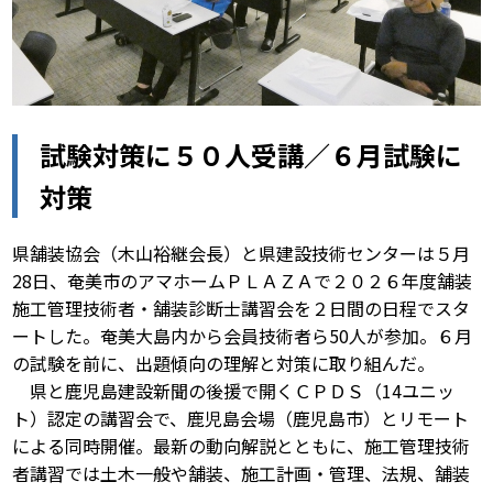
試験対策に５０人受講／６月試験に
対策
県舗装協会（木山裕継会長）と県建設技術センターは５月
28日、奄美市のアマホームＰＬＡＺＡで２０２６年度舗装
施工管理技術者・舗装診断士講習会を２日間の日程でスタ
ートした。奄美大島内から会員技術者ら50人が参加。６月
の試験を前に、出題傾向の理解と対策に取り組んだ。
県と鹿児島建設新聞の後援で開くＣＰＤＳ（14ユニッ
ト）認定の講習会で、鹿児島会場（鹿児島市）とリモート
による同時開催。最新の動向解説とともに、施工管理技術
者講習では土木一般や舗装、施工計画・管理、法規、舗装