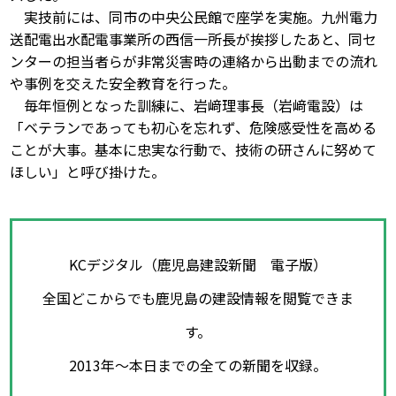
実技前には、同市の中央公民館で座学を実施。九州電力
送配電出水配電事業所の西信一所長が挨拶したあと、同セ
ンターの担当者らが非常災害時の連絡から出動までの流れ
や事例を交えた安全教育を行った。
毎年恒例となった訓練に、岩﨑理事長（岩﨑電設）は
「ベテランであっても初心を忘れず、危険感受性を高める
ことが大事。基本に忠実な行動で、技術の研さんに努めて
ほしい」と呼び掛けた。
KCデジタル（鹿児島建設新聞 電子版）
全国どこからでも鹿児島の建設情報を閲覧できま
す。
2013年～本日までの全ての新聞を収録。