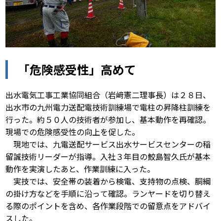
「危険感受性」高めて
出水電気工事工業協同組合（岩﨑憲二理事長）は２８日、
出水市の九州電力送配電技術訓練場で電柱の昇降柱訓練を
行った。約５０人の技術者が参加し、基本動作を再確認。
現場での危険感受性の向上を促した。
現地では、九電送配サービス出水サービスセンターの稲
留誠技術リーダーが指導。入社３年目の鮫島智久氏が基本
動作を実演したあと、作業訓練に入った。
実技では、安全帯の装着から検電、支持物の点検、胴綱
の掛け方などを手順に沿って確認。ランヤードを切り替え
る際のポイントを含め、各作業段階での留意点をアドバイ
スした。