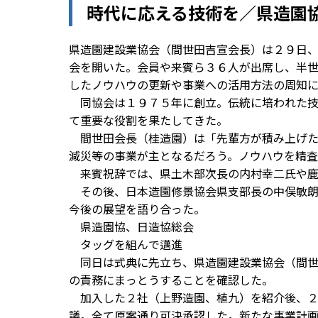
時代に応える技術を／県造園
県造園建設業協会（間世田吉宣会長）は２９日
会を開いた。会員や来賓ら３６人が出席し、半
したノウハウの更新や事業への活用方法の周知
同協会は１９７５年に創立。伝統に培われた技
て重要な役割を果たしてきた。
間世田会長（桂造園）は「先輩方が積み上げた
減災等の事業が主となるだろう。ノウハウを精
来賓祝辞では、県土木部次長の内村幸二氏や鹿
その後、日本造園修景協会県支部長の中俣敏朗
今後の展望を語り合った。
県造園協、日造協総会
タッグを組んで邁進
同日は式典に先立ち、県造園建設業協会（間世
の責務にまっとうすることを確認した。
加入した２社（上野造園、植九）を紹介後、２
議。全て原案通り可決承認した。新たな事業計