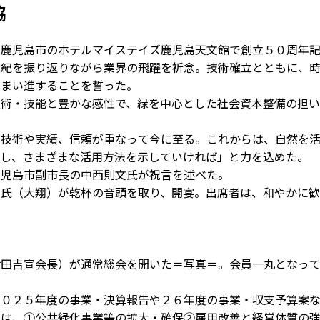
協
、鹿児島市のホテルマイステイズ鹿児島天文館で創立５０周年
世紀を振り返りながら業界の飛躍を祈念。技術確立とともに、
にまい進することを誓った。
術・技能と豊かな感性で、緑を中心とした社会資本整備の担い
技術や実績、信頼が重なって今に至る。これからは、自然を
査し、さまざまな活用方法を示していければ」と力を込めた。
児島市副市長の中西則文氏が祝言を述べた。
氏（大翔）が乾杯の音頭を取り、開宴。出席者は、和やかに歓
田吉宣会長）が通常総会を開いた＝写真＝。会員一丸となって
０２５年度の事業・決算報告や２６年度の事業・収支予算案
画は、①公共緑化事業等の拡大・確保②雇用改善と経営体質の