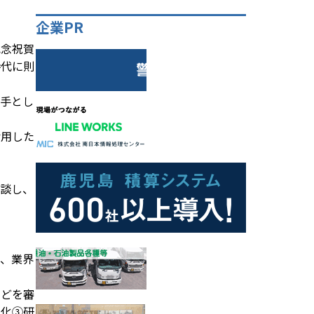
企業PR
記念祝賀
時代に則
手とし
活用した
談し、
、業界
などを審
強化③研