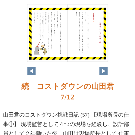
8
7
続 コストダウンの山田君
7/12
山田君のコストダウン挑戦日記 (57) 【現場所⾧の仕
事①】 現場監督として４つの現場を経験し、設計部
員として２年働いた後、山田は現場所⾧として 仕事