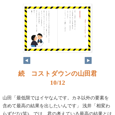
10
9
続 コストダウンの山田君
10/12
山田「最低限ではイヤなんです。カネ以外の要素を
含めて最高の結果を出したいんです」 浅井「相変わ
らずだな(笑)。では、君の考えている最高の結果とは